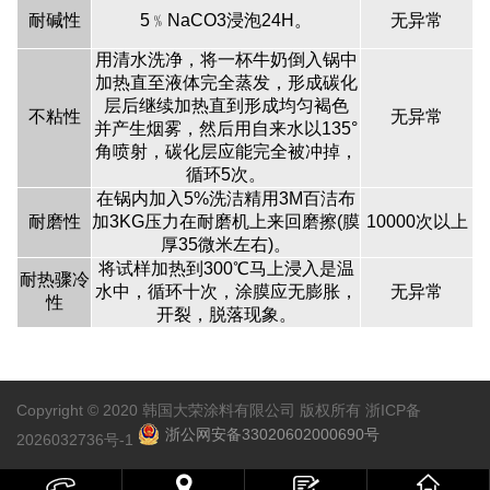
耐碱性
5﹪NaCO3浸泡24H。
无异常
用清水洗净，将一杯牛奶倒入锅中
加热直至液体完全蒸发，形成碳化
层后继续加热直到形成均匀褐色
不粘性
无异常
并产生烟雾，然后用自来水以135°
角喷射，碳化层应能完全被冲掉，
循环5次。
在锅内加入5%洗洁精用3M百洁布
耐磨性
加3KG压力在耐磨机上来回磨擦(膜
10000次以上
厚35微米左右)。
将试样加热到300℃马上浸入是温
耐热骤冷
水中，循环十次，涂膜应无膨胀，
无异常
性
开裂，脱落现象。
Copyright © 2020 韩国大荣涂料有限公司 版权所有
浙ICP备
浙公网安备33020602000690号
2026032736号-1


