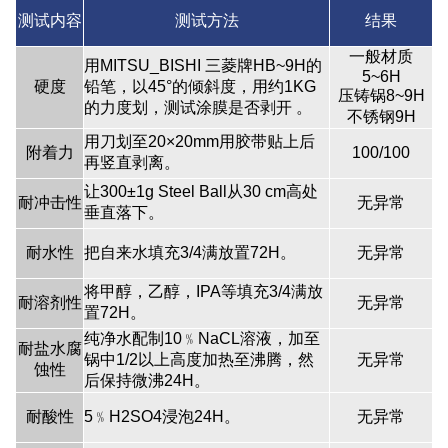
测试内容
测试方法
结果
一般材质
用MITSU_BISHI 三菱牌HB~9H的
5~6H
硬度
铅笔，以45°的倾斜度，用约1KG
压铸锅8~9H
的力度划，测试涂膜是否剥开 。
不锈钢9H
用刀划至20×20mm用胶带贴上后
附着力
100/100
再竖直剥离。
让300±1g Steel Ball从30 cm高处
耐冲击性
无异常
垂直落下。
耐水性
把自来水填充3/4满放置72H。
无异常
将甲醇，乙醇，IPA等填充3/4满放
耐溶剂性
无异常
置72H。
纯净水配制10﹪NaCL溶液，加至
耐盐水腐
锅中1/2以上高度加热至沸腾，然
无异常
蚀性
后保持微沸24H。
耐酸性
5﹪H2SO4浸泡24H。
无异常