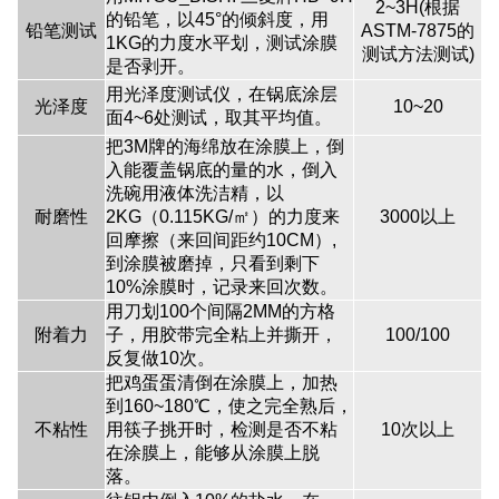
2~3H(根据
的铅笔，以45°的倾斜度，用
铅笔测试
ASTM-7875的
1KG的力度水平划，测试涂膜
测试方法测试)
是否剥开。
用光泽度测试仪，在锅底涂层
光泽度
10~20
面4~6处测试，取其平均值。
把3M牌的海绵放在涂膜上，倒
入能覆盖锅底的量的水，倒入
洗碗用液体洗洁精，以
耐磨性
2KG（0.115KG/㎡）的力度来
3000以上
回摩擦（来回间距约10CM）,
到涂膜被磨掉，只看到剩下
10%涂膜时，记录来回次数。
用刀划100个间隔2MM的方格
附着力
子，用胶带完全粘上并撕开，
100/100
反复做10次。
把鸡蛋蛋清倒在涂膜上，加热
到160~180℃，使之完全熟后，
不粘性
用筷子挑开时，检测是否不粘
10次以上
在涂膜上，能够从涂膜上脱
落。